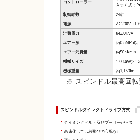
コントローラー
入力方式：P
制御軸数
24軸
電源
AC200V ±1
消費電力
約2.0KvA
エアー源
約0.5MPa以
エアー消費量
約50Nl/m
機械サイズ
1,080(W)×1,
機械重量
約1,150kg
※ スピンドル最高回
スピンドルダイレクトドライブ方式
タイミングベルト及びプーリーが不要
高速化しても段飛びの心配なし