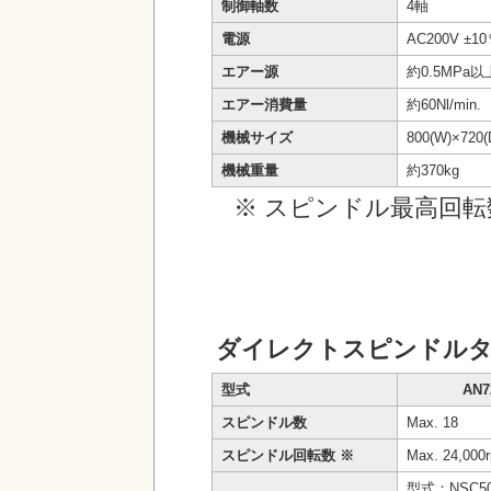
制御軸数
4軸
電源
AC200V ±1
エアー源
約0.5MPa以
エアー消費量
約60Nl/mi
機械サイズ
800(W)×720(
機械重量
約370kg
※ スピンドル最高回
ダイレクトスピンドルタ
型式
AN7
スピンドル数
Max. 18
スピンドル回転数 ※
Max. 24,000
型式：NSC5