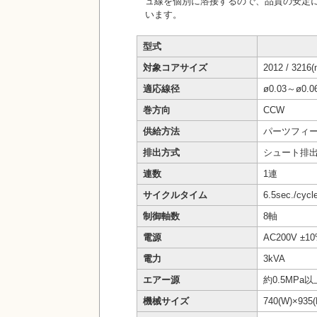
ュ線を個別に溶接するので、品質の安定
います。
型式
対象コアサイズ
2012 / 3216
適応線径
ø0.03～ø0.
巻方向
CCW
供給方法
パーツフィ
排出方式
シュート排
連数
1連
サイクルタイム
6.5sec./cycl
制御軸数
8軸
電源
AC200V ±1
電力
3kVA
エアー源
約0.5MPa以
機械サイズ
740(W)×935