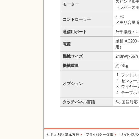
スピンドルモ
モーター
トラバースモ
Σ-7C
コントローラー
メモリ容量 最
通信用ポート
外部接続：U
単相 AC200
電源
用）
機械サイズ
248(W)×567
機械重量
約28kg
フットス
センター
オプション
ワイヤー
テープホ
タッチパネル言語
5ヶ国語対