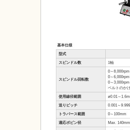
基本仕様
型式
スピンドル数
1軸
0～8,000r
0～6,000r
スピンドル回転数
0～3,000r
ベルトのか
使用線径範囲
ø0.01～
送りピッチ
0.001～9.9
トラバース範囲
0～100mm
適応ボビン径
Max. 140