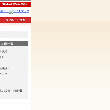
ク供給
打ち
（継線）
ピング
他の設備・自動機