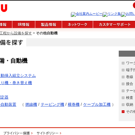
工程から設備を探す
>
その他自動機
備・自動機
ワー
端子
自動挿入組立システム
巻線
取り機・巻き替え機
接合
テー
測定器
検査
ル自動装置
（
撚線機
/
テーピング機
/
横巻機
/
ケーブル加工機
）
収納
その