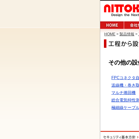
HOME
>
製品情報
>
その他の設
FPCコネクタ
送線機・巻き
マルチ捲回機
総合電気特性
極細線ケーブ