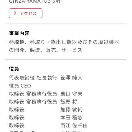
GINZA YAMATO3 5階
アクセス
事業内容
巻線機、巻取り・繰出し機器及びその周辺機器
の開発、製造、販売、サービス
役員
代表取締役 社長執行
笹澤 純人
役員 CEO
取締役 常務執行役員
鹿目 守夫
取締役 常務執行役員
飯野 将
取締役
加藤 敏純
取締役
本田 穣慈
取締役
西江 佐千由