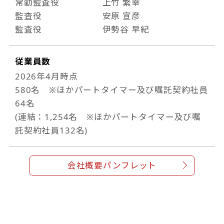
常勤監査役
上竹 繁幸
監査役
安原 宣彦
監査役
伊勢谷 早紀
従業員数
2026年4月時点
580名 ※ほかパートタイマー及び嘱託契約社員
64名
(連結：1,254名 ※ほかパートタイマー及び嘱
託契約社員132名)
会社概要パンフレット