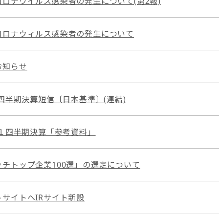
ロナウイルス感染者の発⽣について(第2報)
コロナウィルス感染者の発生について
お知らせ
１四半期決算短信〔日本基準〕(連結)
第１四半期決算「参考資料」
チトップ企業100選」の選定について
サイトへIRサイト新設