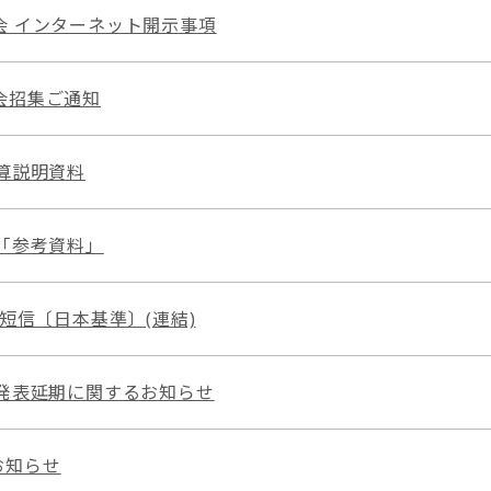
会 インターネット開示事項
会招集ご通知
決算説明資料
算「参考資料」
算短信〔日本基準〕(連結)
算発表延期に関するお知らせ
お知らせ