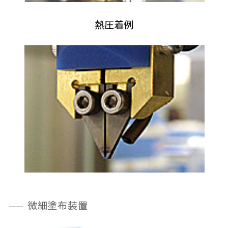
熱圧着例
微細塗布装置